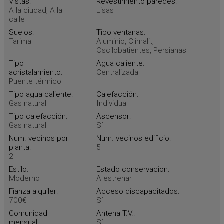
Vistas:
Revestimiento paredes:
A la ciudad, A la
Lisas
calle
Suelos:
Tipo ventanas:
Tarima
Aluminio, Climalit,
Oscilobatientes, Persianas
Tipo
Agua caliente:
acristalamiento:
Centralizada
Puente térmico
Tipo agua caliente:
Calefacción:
Gas natural
Individual
Tipo calefacción:
Ascensor:
Gas natural
Sí
Num. vecinos por
Num. vecinos edificio:
planta:
5
2
Estilo:
Estado conservacion:
Moderno
A estrenar
Fianza alquiler:
Acceso discapacitados:
700€
Sí
Comunidad
Antena T.V.:
mensual:
Sí