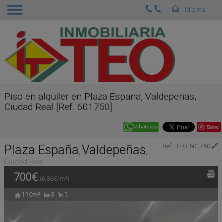
Piso en alquiler en Plaza Espana, Valdepenas,
Ciudad Real [Ref. 601750]
Save
Plaza España
Valdepeñas
Ref.. TEO-601750
🔗
,
,
Ciudad Real
700€
(6,36€/m²)
110m²
3
1