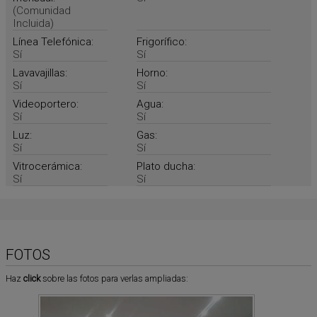
(Comunidad
Incluida)
Línea Telefónica:
Frigorífico:
Sí
Sí
Lavavajillas:
Horno:
Sí
Sí
Videoportero:
Agua:
Sí
Sí
Luz:
Gas:
Sí
Sí
Vitrocerámica:
Plato ducha:
Sí
Sí
FOTOS
Haz
click
sobre las fotos para verlas ampliadas: