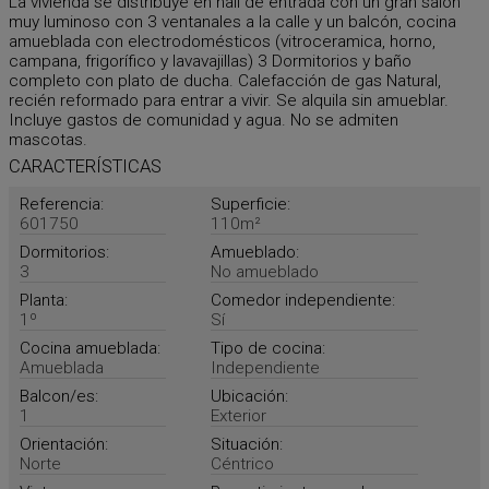
La vivienda se distribuye en hall de entrada con un gran salón
muy luminoso con 3 ventanales a la calle y un balcón, cocina
amueblada con electrodomésticos (vitroceramica, horno,
campana, frigorífico y lavavajillas) 3 Dormitorios y baño
completo con plato de ducha. Calefacción de gas Natural,
recién reformado para entrar a vivir. Se alquila sin amueblar.
Incluye gastos de comunidad y agua. No se admiten
mascotas.
CARACTERÍSTICAS
Referencia:
Superficie:
601750
110m²
Dormitorios:
Amueblado:
3
No amueblado
Planta:
Comedor independiente:
1º
Sí
Cocina amueblada:
Tipo de cocina:
Amueblada
Independiente
Balcon/es:
Ubicación:
1
Exterior
Orientación:
Situación:
Norte
Céntrico