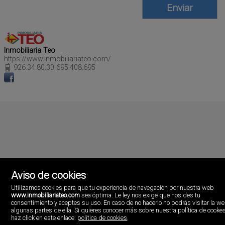
Inmobiliaria Teo
https://www.inmobiliariateo.com/
926.34.80.30 695.408.695
Aviso de cookies
Utilizamos cookies para que tu experiencia de navegación por nuestra web
www.inmobiliariateo.com
sea óptima. Le ley nos exige que nos des tu
consentimiento y aceptes su uso. En caso de no hacerlo no podrás visitar la w
Inmobiliaria Teo
algunas partes de ella. Si quieres conocer más sobre nuestra política de cooke
Avda. Primero de Julio, 89.
haz click en este enlace:
política de cookies
.
13300 Valdepeñas, Ciudad real