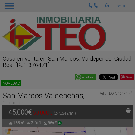
Casa en venta en San Marcos, Valdepenas, Ciudad
Real [Ref. 376471]
Save
NOVEDAD
San Marcos
Valdepeñas
Ref.. TEO-376471
🔗
,
,
Ciudad Real
45.000€
60.000€
(243,24€/m²)
185m²
3
1
96m²