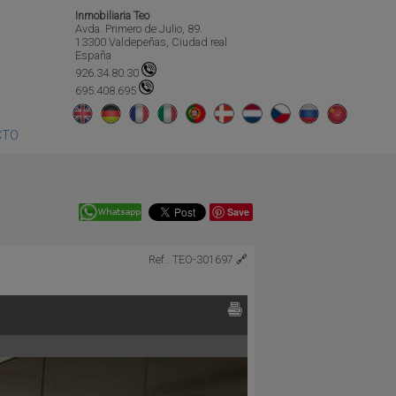
Inmobiliaria Teo
Avda. Primero de Julio, 89.
13300 Valdepeñas, Ciudad real
España
926.34.80.30
695.408.695
CTO
Save
Ref.. TEO-301697
🔗