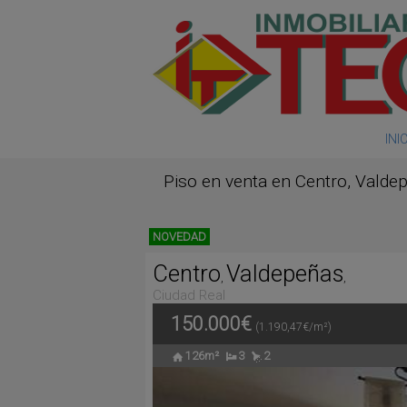
INI
Piso en venta en Centro, Valde
NOVEDAD
Centro
Valdepeñas
,
,
Ciudad Real
150.000€
(1.190,47€/m²)
126m²
3
2