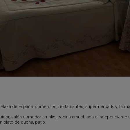
a Plaza de España, comercios, restaurantes, supermercados, farmac
tribuidor, salón comedor amplio, cocina amueblada e independiente
 plato de ducha, patio.