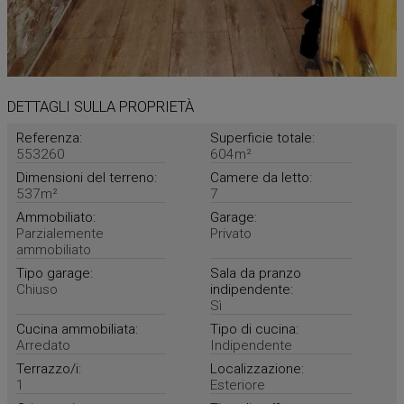
DETTAGLI SULLA PROPRIETÀ
Referenza:
Superficie totale:
553260
604m²
Dimensioni del terreno:
Camere da letto:
537m²
7
Ammobiliato:
Garage:
Parzialemente
Privato
ammobiliato
Tipo garage:
Sala da pranzo
Chiuso
indipendente:
Sì
Cucina ammobiliata:
Tipo di cucina:
Arredato
Indipendente
Terrazzo/i:
Localizzazione:
1
Esteriore