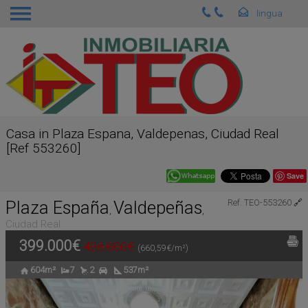
Casa in Plaza Espana, Valdepenas, Ciudad Real
[Ref 553260]
Save
Plaza España
Valdepeñas
Ref. TEO-553260
🔗
,
,
Ciudad Real
399.000€
425.000€
(660,59€/m²)
604m²
7
2
537m²