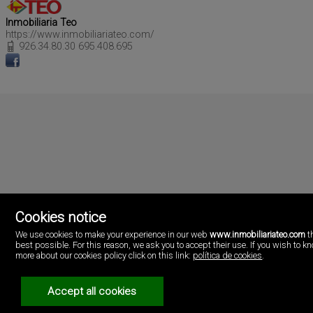
Inmobiliaria Teo
https://www.inmobiliariateo.com/
926.34.80.30 695.408.695
Cookies notice
We use cookies to make your experience in our web
www.inmobiliariateo.com
t
Inmobiliaria Teo
best possible. For this reason, we ask you to accept their use. If you wish to k
Avda. Primero de Julio, 89.
more about our cookies policy click on this link:
política de cookies
.
13300 Valdepeñas, Ciudad real
Spagna
926.34.80.30
Accept all cookies
695.408.695