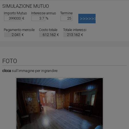
SIMULAZIONE MUTUO
Importo Mutuo
Interesse annuo
Termine
€
%
Pagamento mensile
Costo totale
Totale interessi
€
€
€
FOTO
clicca
sull'immagine per ingrandire: