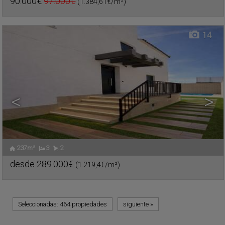
90.000€
97.000€
(1.384,61€/m²)
Ref.. TEO-620047
🔗
14
<
>
237m²
3
2
desde
289.000€
(1.219,4€/m²)
Ref.. TEO-618953
🔗
Seleccionadas:
464 propiedades
siguiente
»