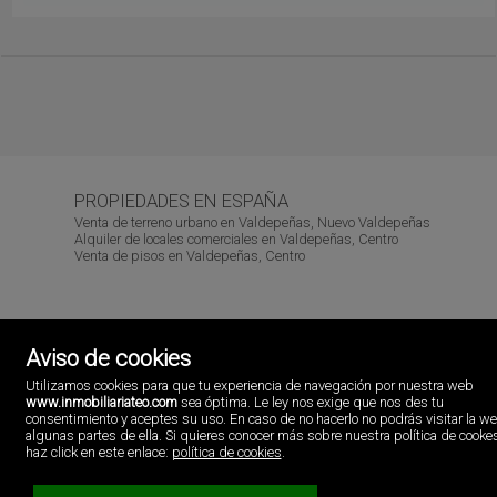
PROPIEDADES EN ESPAÑA
Venta de terreno urbano en Valdepeñas, Nuevo Valdepeñas
Alquiler de locales comerciales en Valdepeñas, Centro
Venta de pisos en Valdepeñas, Centro
Aviso de cookies
Inmobiliaria Teo
Avda. Primero de Julio, 89.
Utilizamos cookies para que tu experiencia de navegación por nuestra web
13300 Valdepeñas, Ciudad real
www.inmobiliariateo.com
sea óptima. Le ley nos exige que nos des tu
España
consentimiento y aceptes su uso. En caso de no hacerlo no podrás visitar la w
926.34.80.30
algunas partes de ella. Si quieres conocer más sobre nuestra política de cooke
haz click en este enlace:
política de cookies
.
695.408.695